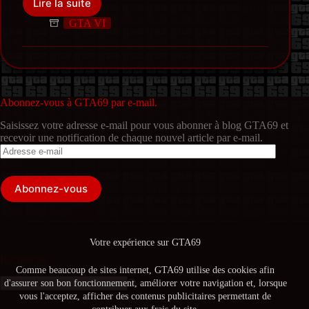
Lire la suite
GTA
6
GTA VI
:
Grosse
Fuite
de
90
vidéos
Abonnez-vous à GTA69 par e-mail.
du
Saisissez votre adresse e-mail pour vous abonner à blog GTA69 et
développement
recevoir une notification de chaque nouvel article par e-mail.
du
Adresse
jeu
e-
mail
Abonnez-vous
Votre expérience sur GTA69
Recherche
Comme beaucoup de sites internet, GTA69 utilise des cookies afin
d'assurer son bon fonctionnement, améliorer votre navigation et, lorsque
Aucun
vous l'acceptez, afficher des contenus publicitaires permettant de
résultat