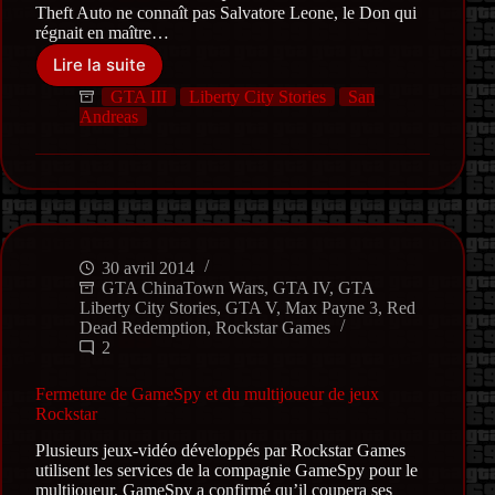
Theft Auto ne connaît pas Salvatore Leone, le Don qui
régnait en maître…
Lire la suite
Décès
de
GTA III
Liberty City Stories
San
l’acteur
Andreas
Frank
Vincent,
l’homme
derrière
Salvatore
Leone
30 avril 2014
GTA ChinaTown Wars
,
GTA IV
,
GTA
Liberty City Stories
,
GTA V
,
Max Payne 3
,
Red
Dead Redemption
,
Rockstar Games
2
Fermeture de GameSpy et du multijoueur de jeux
Rockstar
Plusieurs jeux-vidéo développés par Rockstar Games
utilisent les services de la compagnie GameSpy pour le
multijoueur. GameSpy a confirmé qu’il coupera ses