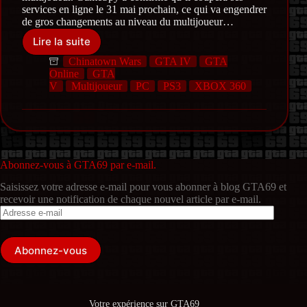
services en ligne le 31 mai prochain, ce qui va engendrer
de gros changements au niveau du multijoueur…
Lire la suite
Fermeture
de
Chinatown Wars
GTA IV
GTA
GameSpy
Online
GTA
et
V
Multijoueur
PC
PS3
XBOX 360
du
multijoueur
de
jeux
Rockstar
Abonnez-vous à GTA69 par e-mail.
Saisissez votre adresse e-mail pour vous abonner à blog GTA69 et
recevoir une notification de chaque nouvel article par e-mail.
Adresse
e-
mail
Abonnez-vous
Votre expérience sur GTA69