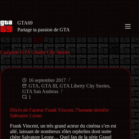
Passer
au
contenu
GTA69
Partage ta passion de GTA
Catégorie
GTA Liberty City Stories
16 septembre 2017
GTA
,
GTA III
,
GTA Liberty City Stories
,
GTA San Andreas
1
Décès de l’acteur Frank Vincent, l’homme derrière
Salvatore Leone
Frank Vincent, un très grand acteur du cinéma s’en est
allé, laissant de nombreux rôles orphelins dont notre
chère Salvatore Leone… Quel fan de la série Grand