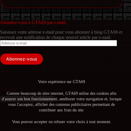
Abonnez-vous à GTA69 par e-mail.
Saisissez votre adresse e-mail pour vous abonner à blog GTA69 et
recevoir une notification de chaque nouvel article par e-mail.
Adresse
e-
mail
Abonnez-vous
Votre expérience sur GTA69
Recherche
Comme beaucoup de sites internet, GTA69 utilise des cookies afin
d'assurer son bon fonctionnement, améliorer votre navigation et, lorsque
Aucun
vous l'acceptez, afficher des contenus publicitaires permettant de
résultat
contribuer aux frais du site.
Légale
Vous pouvez accepter ou refuser votre choix à tout moment.
Mentions légales