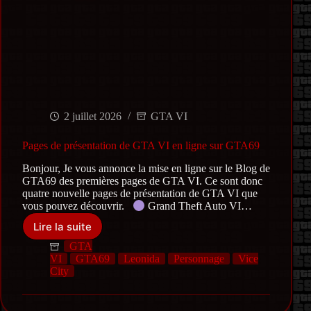
2 juillet 2026
GTA VI
Pages de présentation de GTA VI en ligne sur GTA69
Bonjour, Je vous annonce la mise en ligne sur le Blog de
GTA69 des premières pages de GTA VI. Ce sont donc
quatre nouvelle pages de présentation de GTA VI que
vous pouvez découvrir.
Grand Theft Auto VI…
Lire la suite
Pages
de
GTA
présentation
VI
GTA69
Leonida
Personnage
Vice
de
City
GTA
VI