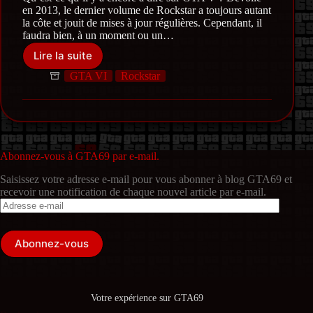
en 2013, le dernier volume de Rockstar a toujours autant
la côte et jouit de mises à jour régulières. Cependant, il
faudra bien, à un moment ou un…
Lire la suite
GTA
VI
GTA VI
Rockstar
:
les
villes
prétendantes
pour
accueillir
Abonnez-vous à GTA69 par e-mail.
le
Saisissez votre adresse e-mail pour vous abonner à blog GTA69 et
prochain
recevoir une notification de chaque nouvel article par e-mail.
opus
Adresse
e-
mail
Abonnez-vous
Votre expérience sur GTA69