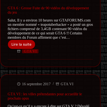
le
25
GTA 6 : Grosse Fuite de 90 vidéos du développement
juin
du jeu
Salut, Il y a environ 10 heures sur GTAFORUMS.com
un membre nommé « teapotuberhacker » a posté un gros
fichiers compressé de 3,4GB contenant 90 vidéos du
développement de ce qui serait GTA 6 !! Certains
membres du Forum affirment que c’est…
Lire la suite
GTA
6
GTA VI
:
Grosse
Fuite
de
90
vidéos
du
16 septembre 2017
GTA VI
développement
du
GTA VI : les villes prétendantes pour accueillir le
jeu
prochain opus
Qu’est-ce qu’il y a encore à dire sur GTA V ? Dévoilé