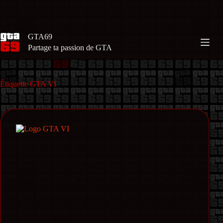
Passer
au
contenu
GTA69
Partage ta passion de GTA
Étiquette
GTA VI