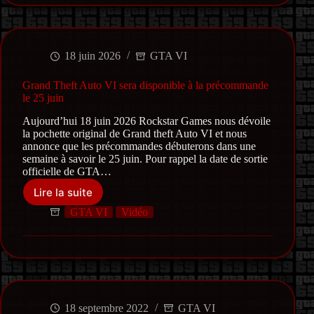
en
ligne
sur
GTA69
18 juin 2026
GTA VI
Grand Theft Auto VI sera disponible à la précommande
le 25 juin
Aujourd’hui 18 juin 2026 Rockstar Games nous dévoile
la pochette original de Grand theft Auto VI et nous
annonce que les précommandes débuterons dans une
semaine à savoir le 25 juin. Pour rappel la date de sortie
officielle de GTA…
Lire la suite
Grand
Theft
GTA VI
Vidéo
Auto
VI
sera
disponible
à
la
précommande
18 septembre 2022
GTA VI