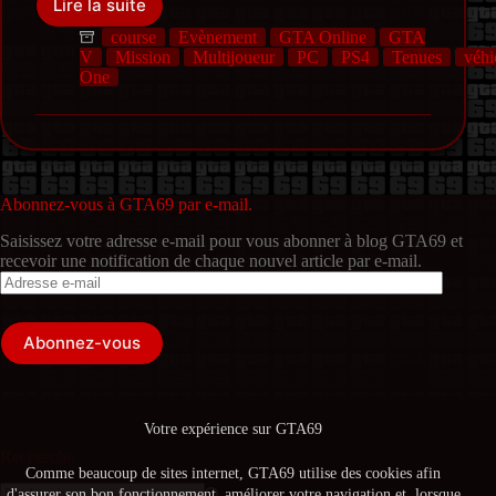
Lire la suite
La
BF
course
Evènement
GTA Online
GTA
Weevil
V
Mission
Multijoueur
PC
PS4
Tenues
véhi
:
One
un
symbole
de
l’automobile
et
de
Abonnez-vous à GTA69 par e-mail.
la
Saisissez votre adresse e-mail pour vous abonner à blog GTA69 et
contre-
recevoir une notification de chaque nouvel article par e-mail.
culture
Adresse
e-
mail
Abonnez-vous
Votre expérience sur GTA69
Recherche
Comme beaucoup de sites internet, GTA69 utilise des cookies afin
d'assurer son bon fonctionnement, améliorer votre navigation et, lorsque