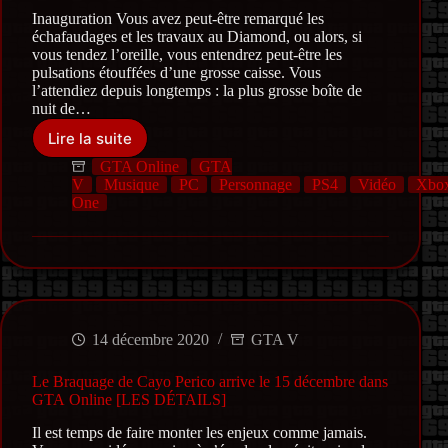
Inauguration Vous avez peut-être remarqué les
échafaudages et les travaux au Diamond, ou alors, si
vous tendez l’oreille, vous entendrez peut-être les
pulsations étouffées d’une grosse caisse. Vous
l’attendiez depuis longtemps : la plus grosse boîte de
nuit de…
Lire la suite
The
Music
GTA Online
GTA
Locker
V
Musique
PC
Personnage
PS4
Vidéo
Xbo
:
One
la
boîte
de
nuit
underground
accessible
à
14 décembre 2020
GTA V
tous
Ouverture
Le Braquage de Cayo Perico arrive le 15 décembre dans
prochaine
GTA Online [LES DÉTAILS]
à
East
Il est temps de faire monter les enjeux comme jamais.