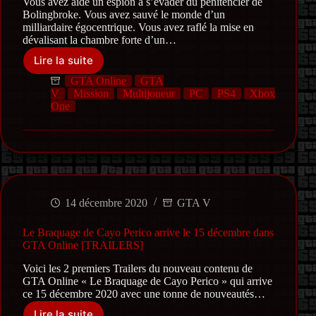
Los
Vous avez aidé un espion à s’évader du pénitencier de
Santos
Bolingbroke. Vous avez sauvé le monde d’un
milliardaire égocentrique. Vous avez raflé la mise en
dévalisant la chambre forte d’un…
Lire la suite
Le
Braquage
GTA Online
GTA
de
V
Mission
Multijoueur
PC
PS4
Xbox
Cayo
One
Perico
arrive
le
15 décembre
dans
GTA Online
[LES
14 décembre 2020
GTA V
DÉTAILS]
Le Braquage de Cayo Perico arrive le 15 décembre dans
GTA Online [TRAILERS]
Voici les 2 premiers Trailers du nouveau contenu de
GTA Online « Le Braquage de Cayo Perico » qui arrive
ce 15 décembre 2020 avec une tonne de nouveautés…
Lire la suite