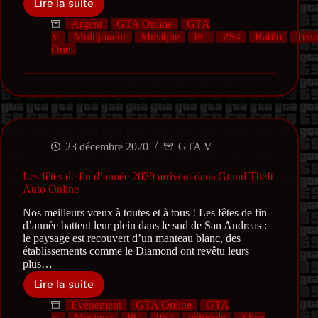
Lire la suite
Keinemusik
et
Argent
GTA Online
GTA
Palms
V
Multijoueur
Musique
PC
PS4
Radio
Tenu
Trax
One
sur
la
scène
de
The
Music
Locker
23 décembre 2020
GTA V
Les fêtes de fin d’année 2020 arrivent dans Grand Theft
Auto Online
Nos meilleurs vœux à toutes et à tous ! Les fêtes de fin
d’année battent leur plein dans le sud de San Andreas :
le paysage est recouvert d’un manteau blanc, des
établissements comme le Diamond ont revêtu leurs
plus…
Lire la suite
Les
fêtes
Evènement
GTA Online
GTA
de
V
Musique
PC
PS4
véhicule
Xbox