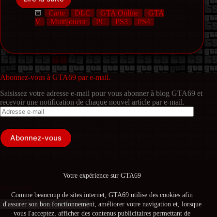
Le
Braquage
Carte
DLC
GTA Online
GTA
de
V
Multijoueur
PC
PS3
PS4
Cayo
Perico
arrive
le
15
décembre
Abonnez-vous à GTA69 par e-mail.
dans
Saisissez votre adresse e-mail pour vous abonner à blog GTA69 et
GTA
recevoir une notification de chaque nouvel article par e-mail.
Online
Adresse
[TRAILERS]
e-
mail
Abonnez-vous
Votre expérience sur GTA69
Recherche
Comme beaucoup de sites internet, GTA69 utilise des cookies afin
d'assurer son bon fonctionnement, améliorer votre navigation et, lorsque
Aucun
vous l'acceptez, afficher des contenus publicitaires permettant de