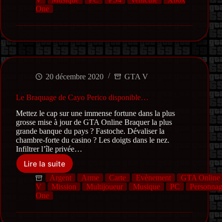
fin
One
d’année
2020
arrivent
dans
Grand
Theft
Auto
20 décembre 2020
GTA V
Online
Le Braquage de Cayo Perico disponible…
Mettez le cap sur une immense fortune dans la plus
grosse mise à jour de GTA Online Braquer la plus
grande banque du pays ? Fastoche. Dévaliser la
chambre-forte du casino ? Les doigts dans le nez.
Infiltrer l’île privée…
Lire la suite
Le
Braquage
Argent
Arme
Carte
Evènement
GTA Online
de
V
Mission
Multijoueur
Musique
PC
Personna
Cayo
One
Perico
disponible…