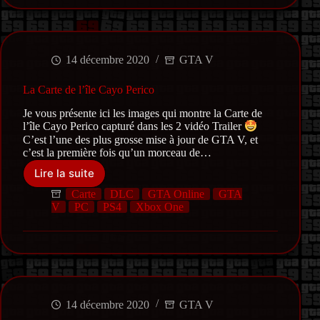
14 décembre 2020
GTA V
La Carte de l’île Cayo Perico
Je vous présente ici les images qui montre la Carte de
l’île Cayo Perico capturé dans les 2 vidéo Trailer
C’est l’une des plus grosse mise à jour de GTA V, et
c’est la première fois qu’un morceau de…
Lire la suite
La
Carte
Carte
DLC
GTA Online
GTA
de
V
PC
PS4
Xbox One
l’île
Cayo
Perico
14 décembre 2020
GTA V