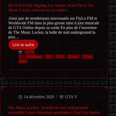
[RADIO] Still Slipping Los Santos, Kult FM et The
Music Locker arrivent sur les ondes…
Ainsi que de nombreuses nouveautés sur FlyLo FM et
Worldwide FM dans la plus grosse mise à jour musicale
de GTA Online depuis sa sortie En plus de l’ouverture
de The Music Locker, la boîte de nuit underground la
plus…
Lire la suite
[RADIO]
Still
GTA
Slipping
V
Musique
PC
PS4
Radio
Xbox
Los
One
Santos,
Kult
FM
et
The
Music
Locker
14 décembre 2020
GTA V
arrivent
sur
The Music Locker : la boîte de nuit underground
les
accessible à tous Ouverture prochaine à East Los Santos
ondes…