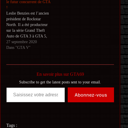
le futur concurrent de GTA
raconte l'histoire de Sam
!
Houser, la Rockstar…
Leslie Benzies est l’ancien
président de Rockstar
North. Il a été producteur
sur la série Grand Theft
Auto de GTA 3 à GTA 5,
mais a quitté l’entreprise en
27 septembre 2020
très mauvais termes avec
Dans "GTA V"
les frères Houser. À moins
que ce ne soit l’entreprise
qui se soit débarrassée de
lui. En…
En savoir plus sur GTA69
Subscribe to get the latest posts sent to your email.
Saisissez votre adresse e-mail…
Abonnez-vous
Tags :