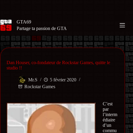
Passer
au
contenu
GTA69
Partage ta passion de GTA
Dan Houser, co-fondateur de Rockstar Games, quitte le
studio !!
Mr.S
5 février 2020
Rockstar Games
C’est
par
l’interm
édiaire
d’un
commu