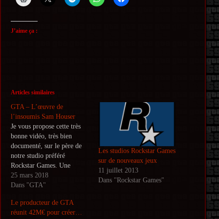
J’aime ça :
Articles similaires
GTA – L’œuvre de
l’insoumis Sam Houser
Je vous propose cette très
bonne vidéo, très bien
documenté, sur le père de
Les studios Rockstar Games
notre studio préféré
sur de nouveaux jeux
Rockstar Games. Une
11 juillet 2013
vidéo, à ne pas rater pour
25 mars 2018
Dans "Rockstar Games"
tous les fans des jeux
Dans "GTA"
Rockstar, réalisé par le
Le producteur de GTA
youtubeur "La chaîne de
réunit 42M€ pour créer…
P.A.U.L" Paul vous