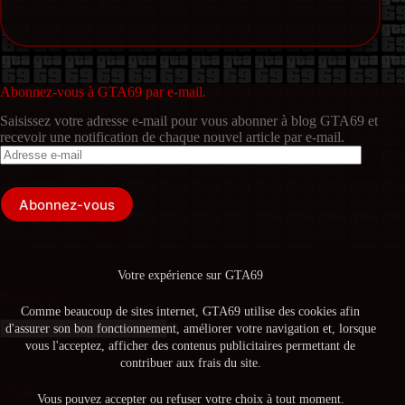
Abonnez-vous à GTA69 par e-mail.
Saisissez votre adresse e-mail pour vous abonner à blog GTA69 et
recevoir une notification de chaque nouvel article par e-mail.
Adresse
e-
mail
Abonnez-vous
Votre expérience sur GTA69
Recherche
Comme beaucoup de sites internet, GTA69 utilise des cookies afin
d'assurer son bon fonctionnement, améliorer votre navigation et, lorsque
Aucun
vous l'acceptez, afficher des contenus publicitaires permettant de
résultat
contribuer aux frais du site.
Légale
Vous pouvez accepter ou refuser votre choix à tout moment.