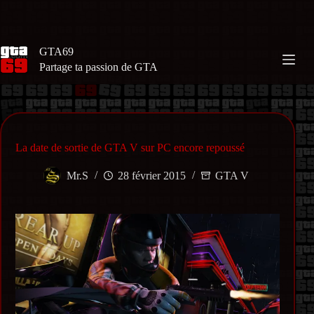
Passer
au
contenu
GTA69
Partage ta passion de GTA
La date de sortie de GTA V sur PC encore repoussé
Mr.S
28 février 2015
GTA V