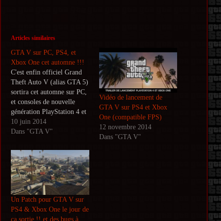
Articles similaires
GTA V sur PC, PS4, et
Xbox One cet automne !!!
C'est enfin officiel Grand
Theft Auto V (alias GTA 5)
sortira cet automne sur PC,
Vidéo de lancement de
et consoles de nouvelle
GTA V sur PS4 et Xbox
génération PlayStation 4 et
One (compatible FPS)
Xbox One. On le savait
10 juin 2014
12 novembre 2014
depuis le début mais
Dans "GTA V"
Dans "GTA V"
Rockstar aura quand même
mis 9 mois pour nous
l'annoncer officiellement,
et il sortira quasiment un an
après…
Un Patch pour GTA V sur
PS4 & Xbox One le jour de
ça sortie !! et des bugs à