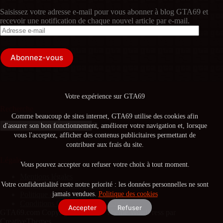
Saisissez votre adresse e-mail pour vous abonner à blog GTA69 et
recevoir une notification de chaque nouvel article par e-mail.
Adresse
e-
mail
Abonnez-vous
Votre expérience sur GTA69
Recherche
Comme beaucoup de sites internet, GTA69 utilise des cookies afin
d'assurer son bon fonctionnement, améliorer votre navigation et, lorsque
Aucun
vous l'acceptez, afficher des contenus publicitaires permettant de
résultat
contribuer aux frais du site.
Légale
Vous pouvez accepter ou refuser votre choix à tout moment.
Mentions légales
Votre confidentialité reste notre priorité : les données personnelles ne sont
Politique de confidentialité
jamais vendues.
Politique des cookies
Politique des cookies
Conditions Générales d’Utilisation
Accepter
Refuser
GTA69.com Copyright © 2026 - Thème WordPress par
CreativeThemes
.